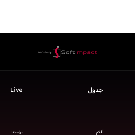
جدول
Live
أفلام
برامجنا