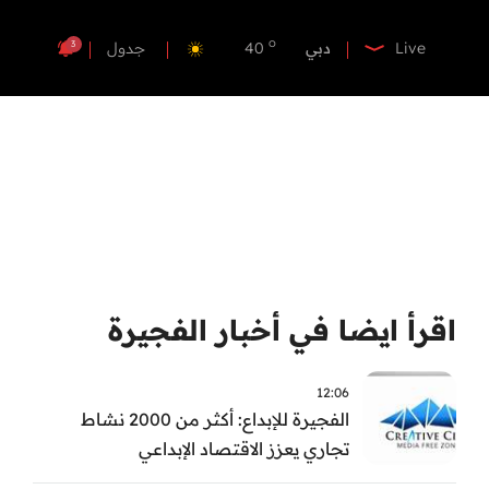
o
ابوظبي
39
o
دبي
40
3
Live
جدول
o
دبا الفجيرة
38
o
مسافي
38
o
الشارقة
41
o
عجمان
40
o
أم القيوين
39
o
راس الخيمة
40
o
الفجيرة
38
اقرأ ايضا في أخبار الفجيرة
12:06
الفجيرة للإبداع: أكثر من 2000 نشاط
تجاري يعزز الاقتصاد الإبداعي