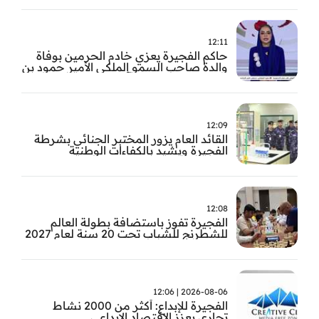
12:11
حاكم الفجيرة يعزي خادم الحرمين بوفاة
والدة صاحب السمو الملكي الأمير حمود بن
سعود بن عبد العزيز آل سعود
12:09
القائد العام يزور المختبر الجنائي بشرطة
الفجيرة ويشيد بالكفاءات الوطنية
والتقنيات الحديثة
12:08
الفجيرة تفوز باستضافة بطولة العالم
للشطرنج للشباب تحت 20 سنة لعام 2027
2026-08-06 | 12:06
الفجيرة للإبداع: أكثر من 2000 نشاط
تجاري يعزز الاقتصاد الإبداعي