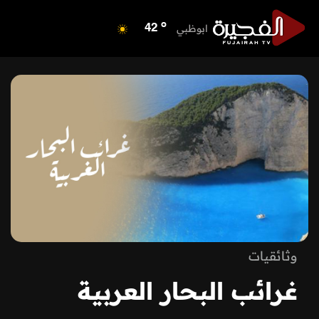
o
الفجيرة
35
o
ابوظبي
42
o
دبي
40
o
دبا الفجيرة
35
o
مسافي
35
o
الشارقة
42
o
عجمان
40
o
أم القيوين
39
o
راس الخيمة
39
o
الفجيرة
35
وثائقيات
غرائب البحار العربية