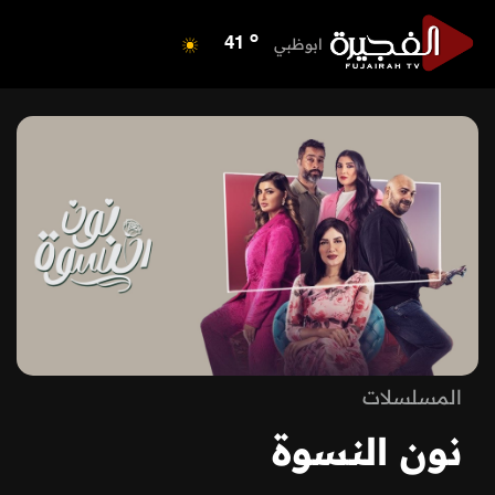
o
ابوظبي
41
o
دبي
39
o
دبا الفجيرة
37
o
مسافي
37
o
الشارقة
42
o
عجمان
40
o
أم القيوين
40
o
راس الخيمة
39
o
الفجيرة
35
المسلسلات
نون النسوة