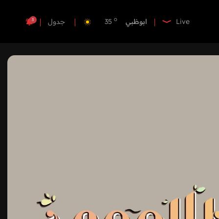
o
الفجيرة
35
o
ابوظبي
35
3
Live
جدول
o
دبي
35
o
دبا الفجيرة
35
o
مسافي
35
o
الشارقة
34
o
عجمان
34
o
أم القيوين
34
o
راس الخيمة
34
o
الفجيرة
35