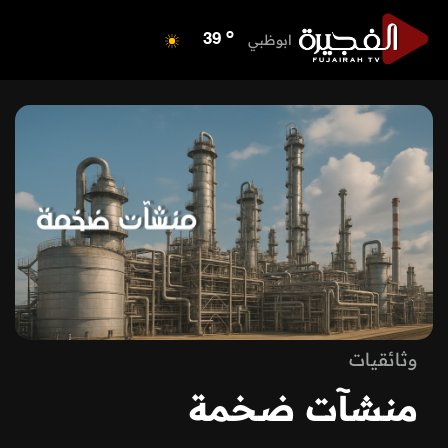
o
الفجيرة
35
o
ابوظبي
39
o
دبي
39
o
دبا الفجيرة
36
o
مسافي
36
o
الشارقة
40
o
عجمان
40
o
أم القيوين
39
o
راس الخيمة
40
o
الفجيرة
35
وثائقيات
منشآت ضخمة