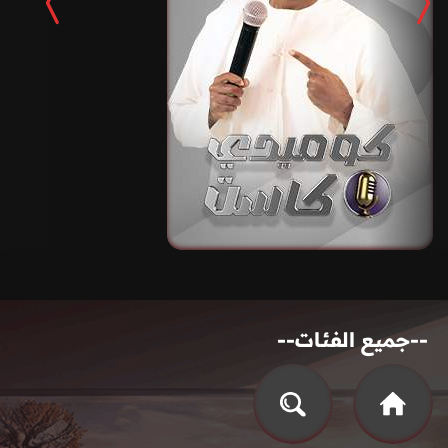
--جميع الفئات--