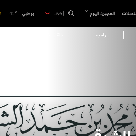
o
الفجيرة
36
o
لسلات
الفجيرة اليوم
ابوظبي
41
Live
o
دبي
39
o
دبا الفجيرة
36
برامجنا
حلقات خاصة
نشرة 
o
مسافي
36
o
الشارقة
41
o
عجمان
40
o
أم القيوين
39
o
راس الخيمة
38
o
الفجيرة
36
الشرقي