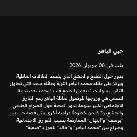
حبي الباهر
بثت في 08 حزيران 2026
يدور حول الطمع والجشع الذي يفسد العلاقات العائلية،
ويركز على عائلة محمد الباهر الثرية وعائلة سعد التي تحاول
التقرب منها، حيث يعمي الطمع قلب زوجة سعد، بدرية،
لتسعى هي وزوجها للوصول لعائلة الباهر رغم الفارق
الاجتماعي الكبير بينهما. تدور القصة حول الصراع الطبقي
والجشع، وتتضمن خطوطًا درامية أخرى مثل قصة حب بين
"يوسف" و"ابتهال" المعارضة بسبب الفوارق الاجتماعية،
وصراع بين "محمد الباهر" و"خالد" للفوز بـ "صفية"