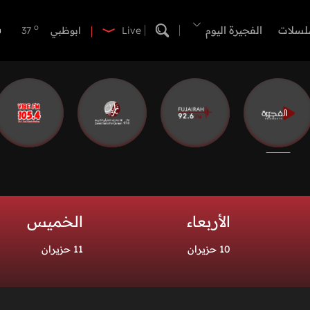
o
الفجيرة
33
o
لسلات
الفجيرة اليوم
ابوظبي
37
Live
o
دبي
40
o
دبا الفجيرة
35
o
مسافي
35
o
الشارقة
40
o
عجمان
40
o
أم القيوين
40
o
راس الخيمة
41
o
الفجيرة
33
الأربعاء
الخميس
10 حزيران
11 حزيران