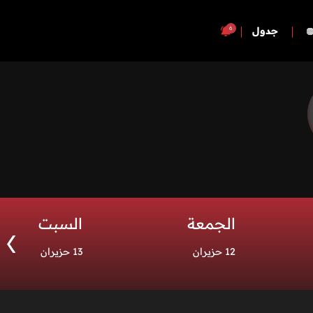
6
جدول
الجمعة
السبت
12 حزيران
13 حزيران