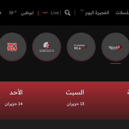
o
الفجيرة
33
o
لسلات
الفجيرة اليوم
ابوظبي
38
Live
o
دبي
38
o
دبا الفجيرة
33
o
مسافي
33
o
الشارقة
37
o
عجمان
37
o
أم القيوين
37
o
راس الخيمة
37
o
الفجيرة
33
السبت
الأحد
13 حزيران
14 حزيران