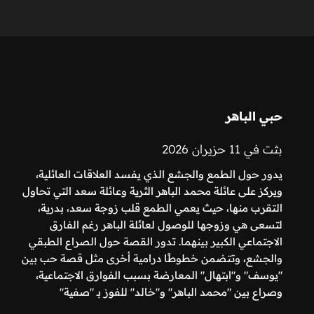
حبي الباهر
بثت في 11 حزيران 2026
يدور حول الطمع والجشع الذي يفسد العلاقات العائلية،
ويركز على عائلة محمد الباهر الثرية وعائلة سعد التي تحاول
التقرب منها، حيث يعمي الطمع قلب زوجة سعد، بدرية،
لتسعى هي وزوجها للوصول لعائلة الباهر رغم الفارق
الاجتماعي الكبير بينهما. تدور القصة حول الصراع الطبقي
والجشع، وتتضمن خطوطًا درامية أخرى مثل قصة حب بين
"يوسف" و"ابتهال" المعارضة بسبب الفوارق الاجتماعية،
وصراع بين "محمد الباهر" و"خالد" للفوز بـ "صفية"