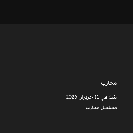
محارب
بثت في 11 حزيران 2026
مسلسل محارب