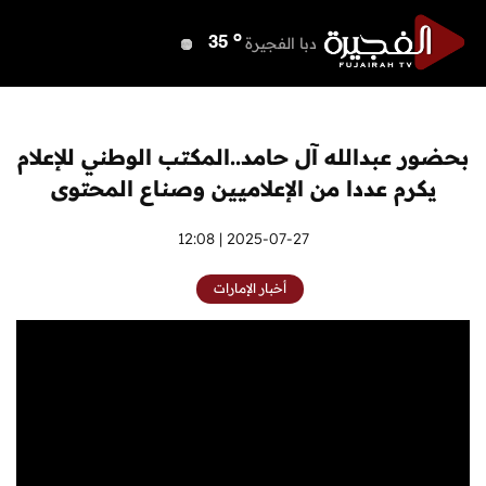
o
دبي
38
o
دبا الفجيرة
35
o
مسافي
35
o
الشارقة
37
o
عجمان
37
بحضور عبدالله آل حامد..المكتب الوطني للإعلام
o
أم القيوين
37
يكرم عددا من الإعلاميين وصناع المحتوى
o
راس الخيمة
37
o
الفجيرة
2025-07-27 | 12:08
34
أخبار الإمارات