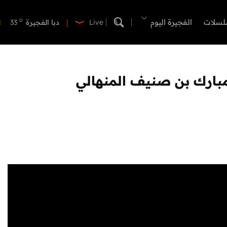
o
دبي
36
o
لسلات
الفجيرة اليوم
دبا الفجيرة
33
Live
o
مسافي
33
o
الشارقة
34
o
عجمان
33
مبارك بن صنيف المنهالي
o
أم القيوين
33
o
راس الخيمة
34
o
الفجيرة
32