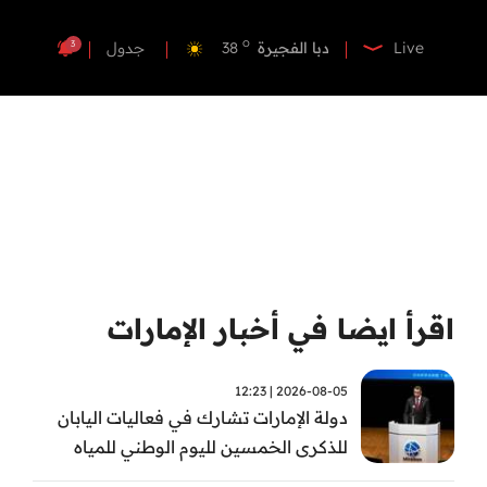
o
دبي
40
o
دبا الفجيرة
38
3
Live
جدول
o
مسافي
38
o
الشارقة
41
o
عجمان
39
o
أم القيوين
39
o
راس الخيمة
40
o
الفجيرة
38
اقرأ ايضا في أخبار الإمارات
2026-08-05 | 12:23
دولة الإمارات تشارك في فعاليات اليابان
للذكرى الخمسين لليوم الوطني للمياه
وأسبوع المياه