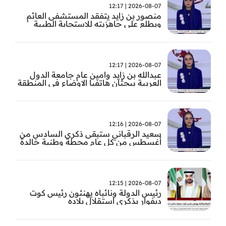
2026-08-07 | 12:17
منصور بن زايد يتفقد المستشفى العائم
ويطلع على جاهزيته للاستجابة الطبية
الطارئة
2026-08-07 | 12:17
عبدالله بن زايد وامين عام جامعة الدول
العربية يبحثان هاتفيا الاوضاع في المنطقة
2026-08-07 | 12:16
سعيد الرقباني ستبقى ذكرى السادس من
أغسطس من كل عام محطة وطنية خالدة
في تاريخ الإمارات نستحضر فيها بفخر رؤية
الوالد المؤسس
2026-08-07 | 12:15
رئيس الدولة ونائباه يهنئون رئيس كوت
ديفوار بذكرى استقلال بلاده