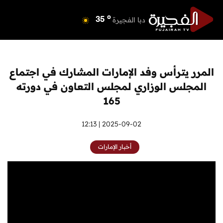
o
دبي
40
o
دبا الفجيرة
35
o
مسافي
35
o
الشارقة
42
o
عجمان
41
المرر يترأس وفد الإمارات المشارك في اجتماع
o
أم القيوين
39
المجلس الوزاري لمجلس التعاون في دورته
o
راس الخيمة
39
165
o
الفجيرة
35
2025-09-02 | 12:13
أخبار الإمارات