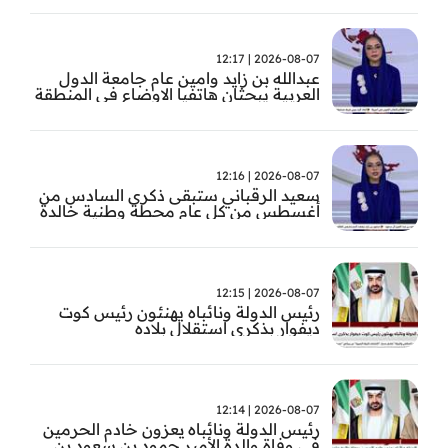
2026-08-07 | 12:17
عبدالله بن زايد وامين عام جامعة الدول
العربية يبحثان هاتفيا الاوضاع في المنطقة
2026-08-07 | 12:16
سعيد الرقباني ستبقى ذكرى السادس من
أغسطس من كل عام محطة وطنية خالدة
في تاريخ الإمارات نستحضر فيها بفخر رؤية
الوالد المؤسس
2026-08-07 | 12:15
رئيس الدولة ونائباه يهنئون رئيس كوت
ديفوار بذكرى استقلال بلاده
2026-08-07 | 12:14
رئيس الدولة ونائباه يعزون خادم الحرمين
في وفاة والدة الأمير حمود بن سعود بن