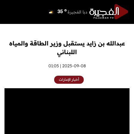
o
دبي
40
o
دبا الفجيرة
35
o
مسافي
35
o
الشارقة
42
o
عجمان
41
عبدالله بن زايد يستقبل وزير الطاقة والمياه
o
أم القيوين
40
اللبناني
o
راس الخيمة
40
o
الفجيرة
2025-09-08 | 01:05
34
أخبار الإمارات