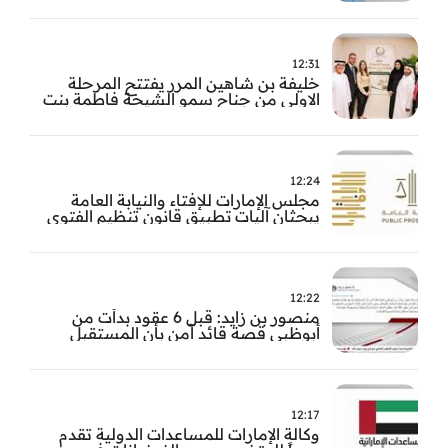
12:31
خليفة بن شاهين المرر يفتتح المرحلة
الاولى من جناح سمو الشيخة فاطمة بنت
مبارك للجراحة النسائية والتوليد في
مستشفى المقاصد
12:24
مجلس الإمارات للإفتاء والنيابة العامة
يبحثان آليات تطبيق قانون تنظيم الفتوى
وضبط المخالفات
12:22
منصور بن زايد: قبل 6 عقود بدأت من
أبوظبي قصة قائد آمن بأن المستقبل
يُصنع بالإرادة والعمل
12:17
وكالة الإمارات للمساعدات الدولية تقدم