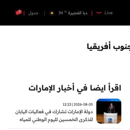
o
دبي
35
o
دبا الفجيرة
34
3
Live
جدول
o
مسافي
34
o
الشارقة
33
o
عجمان
33
نوب أفريقيا
o
أم القيوين
33
o
راس الخيمة
34
o
الفجيرة
33
اقرأ ايضا في أخبار الإمارات
2026-08-05 | 12:23
دولة الإمارات تشارك في فعاليات اليابان
للذكرى الخمسين لليوم الوطني للمياه
وأسبوع المياه