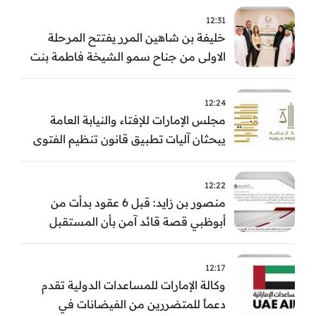
12:31
خليفة بن شاهين المرر يفتتح المرحلة
الاولى من جناح سمو الشيخة فاطمة بنت
مبارك للجراحة النسائية والتوليد في
مستشفى المقاصد
12:24
مجلس الإمارات للإفتاء والنيابة العامة
يبحثان آليات تطبيق قانون تنظيم الفتوى
وضبط المخالفات
12:22
منصور بن زايد: قبل 6 عقود بدأت من
أبوظبي قصة قائد آمن بأن المستقبل
يُصنع بالإرادة والعمل
12:17
وكالة الإمارات للمساعدات الدولية تقدم
دعماً للمتضررين من الفيضانات في