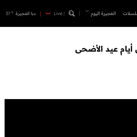
o
دبي
40
o
لسلات
الفجيرة اليوم
دبا الفجيرة
37
Live
o
مسافي
37
o
الشارقة
41
o
عجمان
41
أيام عيد الأضحى
o
أم القيوين
40
o
راس الخيمة
40
o
الفجيرة
36