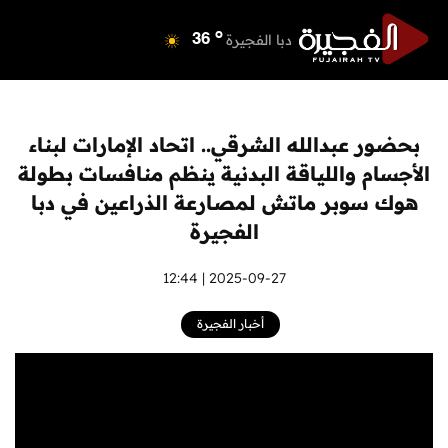
o
دبي
40
o
دبا الفجيرة
36
o
مسافي
36
o
الشارقة
40
o
عجمان
40
بحضور عبدالله الشرقي.. اتحاد الإمارات لبناء
o
أم القيوين
39
الأجسام واللياقة البدنية ينظم منافسات بطولة
o
راس الخيمة
40
هوك سوبر ماتش لمصارعة الذراعين في دبا
o
الفجيرة
35
الفجيرة
2025-09-27 | 12:44
أخبار الفجيرة