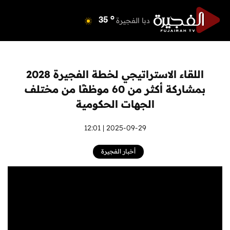
o
دبي
41
o
دبا الفجيرة
35
o
مسافي
35
o
الشارقة
41
o
عجمان
40
اللقاء الاستراتيجي لخطة الفجيرة 2028
o
أم القيوين
39
بمشاركة أكثر من 60 موظفًا من مختلف
o
راس الخيمة
41
الجهات الحكومية
o
الفجيرة
34
2025-09-29 | 12:01
أخبار الفجيرة