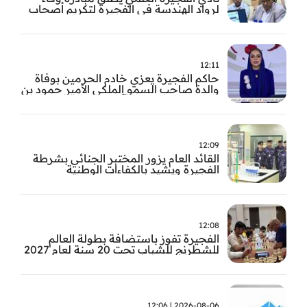
لرواد الهندسة في الفجيرة لتكريم أصحاب
العطاء وترسيخ الإرث الهندسي بالفجيرة
12:11
حاكم الفجيرة يعزي خادم الحرمين بوفاة
والدة صاحب السمو الملكي الأمير حمود بن
سعود بن عبد العزيز آل سعود
12:09
القائد العام يزور المختبر الجنائي بشرطة
الفجيرة ويشيد بالكفاءات الوطنية
والتقنيات الحديثة
12:08
الفجيرة تفوز باستضافة بطولة العالم
للشطرنج للشباب تحت 20 سنة لعام 2027
2026-08-06 | 12:06