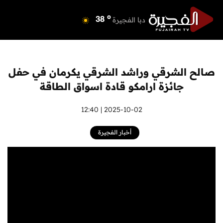
o
دبي
40
o
دبا الفجيرة
38
o
مسافي
38
o
الشارقة
41
o
عجمان
40
صالح الشرقي وراشد الشرقي يكرمان في حفل
o
أم القيوين
39
جائزة ارامكو قادة اسواق الطاقة
o
راس الخيمة
40
o
الفجيرة
2025-10-02 | 12:40
36
أخبار الفجيرة