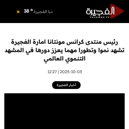
o
دبي
39
o
دبا الفجيرة
38
o
مسافي
38
o
الشارقة
40
o
عجمان
39
رئيس منتدى كرانس مونتانا امارة الفجيرة
o
أم القيوين
39
تشهد نموا وتطورا مهما يعزز دورها في المشهد
o
راس الخيمة
40
التنموي العالمي
o
الفجيرة
36
2025-10-03 | 12:27
أخبار الفجيرة