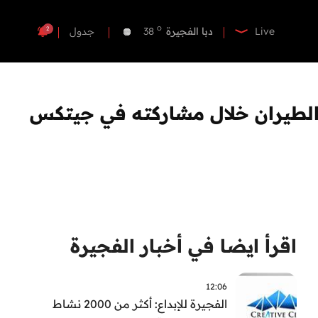
o
دبي
38
o
دبا الفجيرة
38
2
Live
جدول
o
مسافي
38
o
الشارقة
37
o
عجمان
37
الطيران خلال مشاركته في جيتكس
o
أم القيوين
37
o
راس الخيمة
39
o
الفجيرة
37
اقرأ ايضا في أخبار الفجيرة
12:06
الفجيرة للإبداع: أكثر من 2000 نشاط