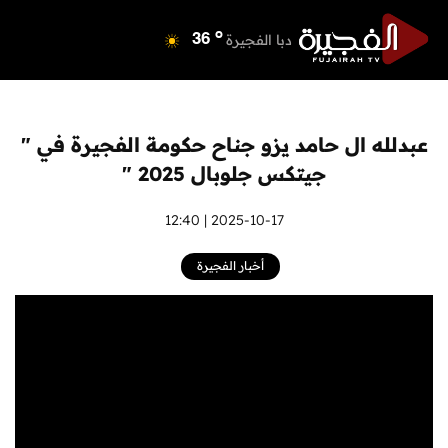
o
دبي
39
o
دبا الفجيرة
36
o
مسافي
36
o
الشارقة
40
o
عجمان
40
عبدلله ال حامد يزو جناح حكومة الفجيرة في "
o
أم القيوين
39
جيتكس جلوبال 2025 "
o
راس الخيمة
40
o
الفجيرة
2025-10-17 | 12:40
35
أخبار الفجيرة