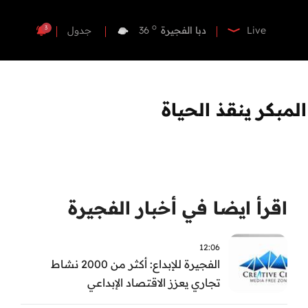
o
دبي
37
o
دبا الفجيرة
36
3
Live
جدول
o
مسافي
36
o
الشارقة
36
o
عجمان
36
مبكر ينقذ الحياة
o
أم القيوين
36
o
راس الخيمة
35
o
الفجيرة
36
اقرأ ايضا في أخبار الفجيرة
12:06
الفجيرة للإبداع: أكثر من 2000 نشاط
تجاري يعزز الاقتصاد الإبداعي