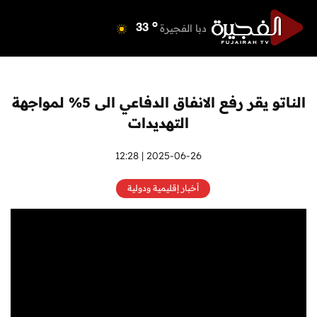
o
دبي
36
o
دبا الفجيرة
33
o
مسافي
33
o
الشارقة
34
o
عجمان
33
الناتو يقر رفع الانفاق الدفاعي الى 5% لمواجهة
o
أم القيوين
33
التهديدات
o
راس الخيمة
34
o
الفجيرة
2025-06-26 | 12:28
32
أخبار إقليمية ودولية