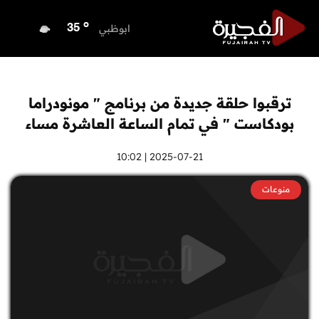
o
الفجيرة
33
o
ابوظبي
35
o
دبي
36
o
دبا الفجيرة
33
o
مسافي
33
ترقبوا حلقة جديدة من برنامج " مونودراما
o
الشارقة
33
بودكاست " في تمام الساعة العاشرة مساء
o
عجمان
33
o
أم القيوين
2025-07-21 | 10:02
34
o
راس الخيمة
32
منوعات
o
الفجيرة
33