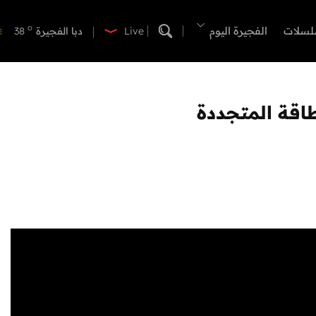
o
دبي
39
o
لسلات
الفجيرة اليوم
دبا الفجيرة
38
Live
o
مسافي
38
o
الشارقة
41
o
عجمان
39
اقة المتجددة
o
أم القيوين
39
o
راس الخيمة
38
o
الفجيرة
37