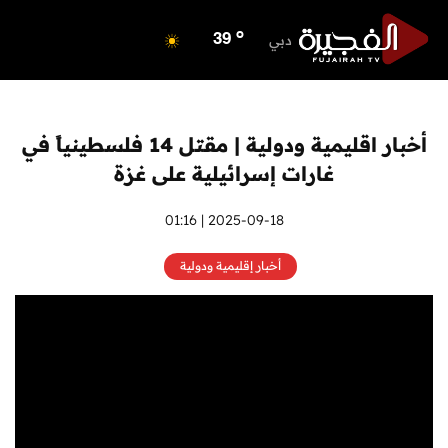
o
ابوظبي
41
o
دبي
39
o
دبا الفجيرة
36
o
مسافي
36
o
الشارقة
41
أخبار اقليمية ودولية | مقتل 14 فلسطينياً في
o
عجمان
40
غارات إسرائيلية على غزة
o
أم القيوين
40
o
راس الخيمة
39
2025-09-18 | 01:16
o
الفجيرة
35
أخبار إقليمية ودولية